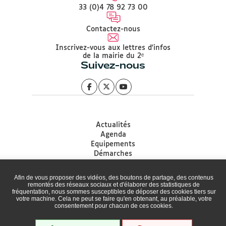
33 (0)4 78 92 73 00
Contactez-nous
Inscrivez-vous aux lettres d'infos
de la mairie du 2ᵉ
Suivez-nous
Actualités
Agenda
Equipements
Démarches
Associations
Accessibilité
Afin de vous proposer des vidéos, des boutons de partage, des contenus
Plan du site
remontés des réseaux sociaux et d'élaborer des statistiques de
fréquentation, nous sommes susceptibles de déposer des cookies tiers sur
Mentions légales
votre machine. Cela ne peut se faire qu'en obtenant, au préalable, votre
Protection des données
consentement pour chacun de ces cookies.
Politique de gestion des Cookies
Cookies