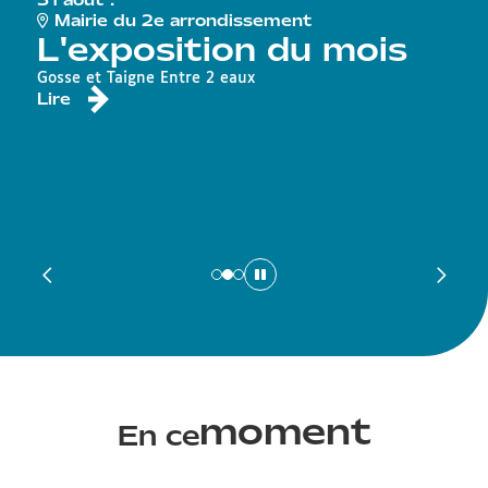
31 août :
G
Mairie du 2e arrondissement
L'exposition du mois
D
Gosse et Taigne Entre 2 eaux
Lire
Tr
p
L
moment
En ce