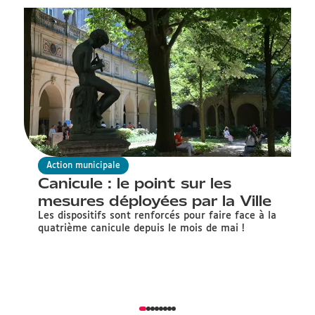
Action municipale
Canicule : le point sur les
P
mesures déployées par la Ville
d
Les dispositifs sont renforcés pour faire face à la
A
quatrième canicule depuis le mois de mai !
ép
se