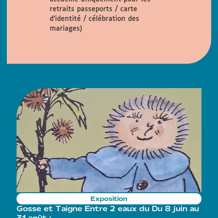
retraits passeports / carte
d’identité / célébration des
mariages)
Exposition
Gosse et Taigne Entre 2 eaux du Du 8 juin au
l