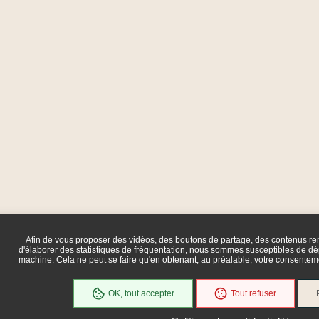
Afin de vous proposer des vidéos, des boutons de partage, des contenus r
d'élaborer des statistiques de fréquentation, nous sommes susceptibles de dép
machine. Cela ne peut se faire qu'en obtenant, au préalable, votre consente
OK, tout accepter
Tout refuser