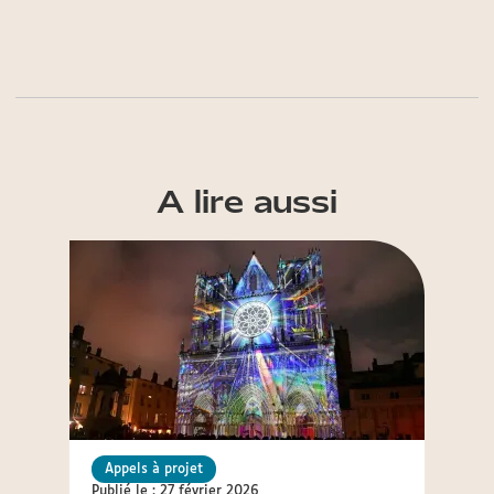
A lire aussi
Appels à projet
Appel
Publié le : 27 février 2026
Publié 