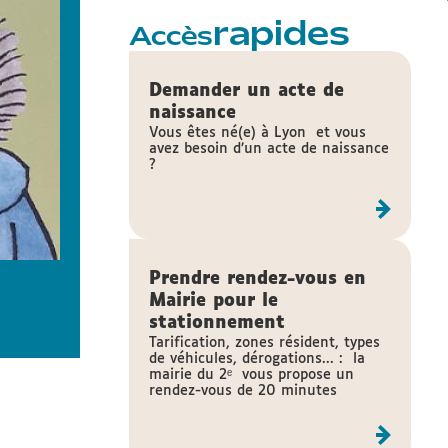
le samedi 5 septembre 2026 de 9h à 13h
rapides
Gymnase Chanfray
Accès
Gymnase Louis Chanfray
Forum des
Demander un acte de
associations du 2e
naissance
arrondissement
Vous êtes né(e) à Lyon et vous
avez besoin d’un acte de naissance
?
Trouvez votre activité sportive, culturelle ou de loi
pour la rentrée 2026-2027 !
Lire
Prendre rendez-vous en
Mairie pour le
stationnement
Tarification, zones résident, types
de véhicules, dérogations... : la
mairie du 2ᵉ vous propose un
rendez-vous de 20 minutes