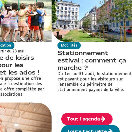
ucation
Mobilités
Stationnement
artir du 28 mai
 de loisirs
estival : comment ça
pour les
marche ?
et les ados !
Du 1er au 31 août, le stationnement
on propose une offre
est payant pour les visiteurs sur
vale à destination des
l’ensemble du périmètre de
ne offre complétée par
stationnement payant de la ville.
associations
Tout l’agenda
Toute l’actualité