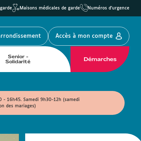
 garde
Maisons médicales de garde
Numéros d'urgence
'arrondissement
Accès à mon compte
Senior -
Démarches
Solidarité
30 - 16h45. Samedi 9h30-12h (samedi
ion des mariages)
Animation