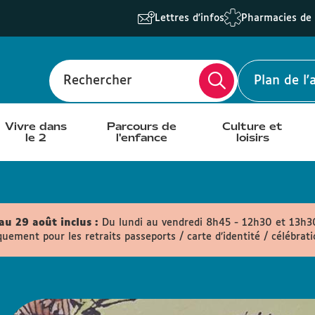
Lettres d'infos
Pharmacies de
Rechercher
Plan de l
Vivre dans
Parcours de
Culture et
le 2
l'enfance
loisirs
au 29 août inclus :
Du lundi au vendredi 8h45 - 12h30 et 13h
quement pour les retraits passeports / carte d’identité / célébrat