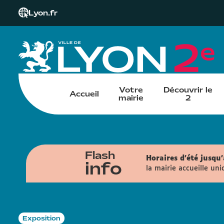
Lyon.fr
Votre
Découvrir le
Accueil
mairie
2
Flash
Horaires d'été jusqu'
info
la mairie accueille uni
Exposition