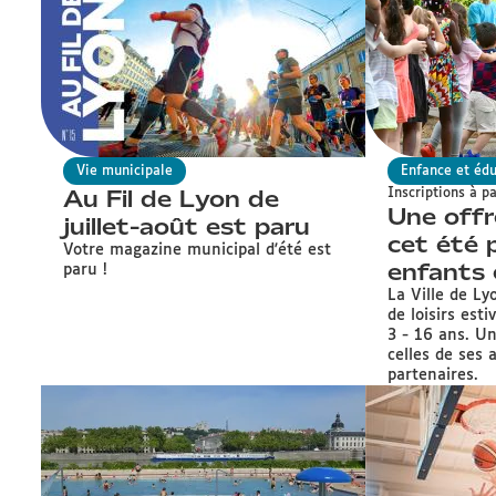
Vie municipale
Enfance et éd
Au Fil de Lyon de
Inscriptions à p
Une offre
juillet-août est paru
cet été 
Votre magazine municipal d'été est
enfants 
paru !
La Ville de Ly
de loisirs esti
3 - 16 ans. U
celles de ses 
partenaires.