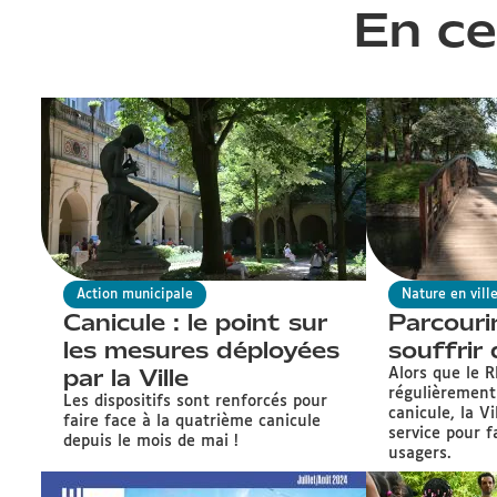
En ce
Action municipale
Nature en vill
Canicule : le point sur
Parcouri
les mesures déployées
souffrir 
par la Ville
Alors que le 
régulièrement
Les dispositifs sont renforcés pour
canicule, la V
faire face à la quatrième canicule
service pour fa
depuis le mois de mai !
usagers.