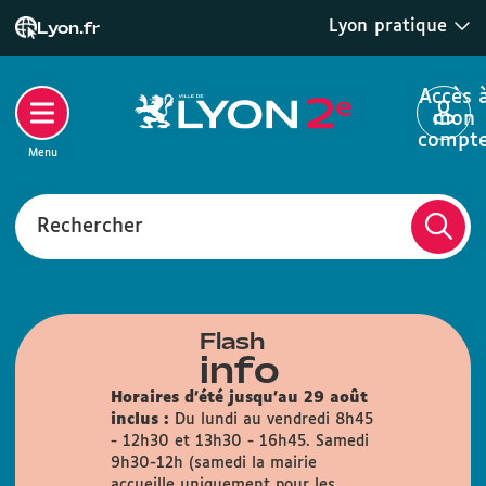
Lyon pratique
Lyon.fr
Accès 
mon
compt
Menu
Rechercher
Flash
info
Horaires d'été jusqu'au 29 août
inclus :
Du lundi au vendredi 8h45
- 12h30 et 13h30 - 16h45. Samedi
9h30-12h (samedi la mairie
accueille uniquement pour les