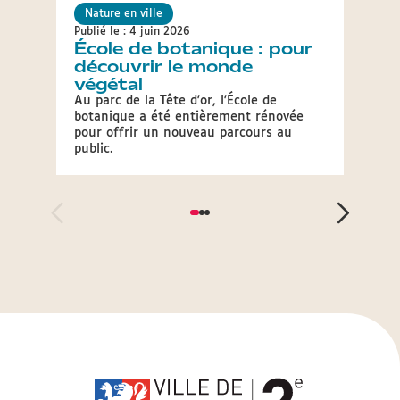
Nature en ville
Natur
Publié le : 4 juin 2026
Publié 
École de botanique : pour
Par
découvrir le monde
souf
végétal
Alors 
réguli
Au parc de la Tête d'or, l'École de
la Vil
botanique a été entièrement rénovée
facili
pour offrir un nouveau parcours au
public.