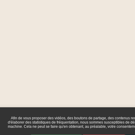
Afin de vous proposer des vidéos, des boutons de partage, des contenus r
d'élaborer des statistiques de fréquentation, nous sommes susceptibles de dép
machine. Cela ne peut se faire qu'en obtenant, au préalable, votre consente