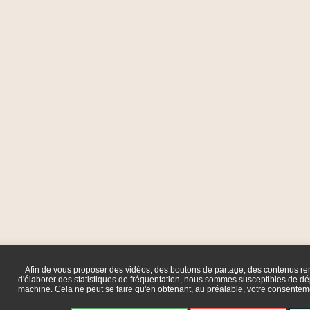
Afin de vous proposer des vidéos, des boutons de partage, des contenus r
d'élaborer des statistiques de fréquentation, nous sommes susceptibles de dép
machine. Cela ne peut se faire qu'en obtenant, au préalable, votre consente