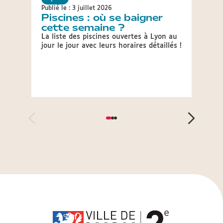
Publié le : 3 juillet 2026
Publié 
Piscines : où se baigner
JOP
cette semaine ?
épr
Lyo
La liste des piscines ouvertes à Lyon au
jour le jour avec leurs horaires détaillés !
Le Com
Olymp
2030 a
plusie
Jeux.