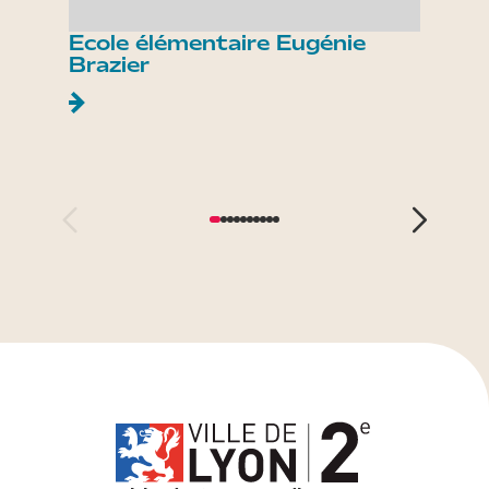
Ecole élémentaire Eugénie
Ecole
Brazier
Brazi